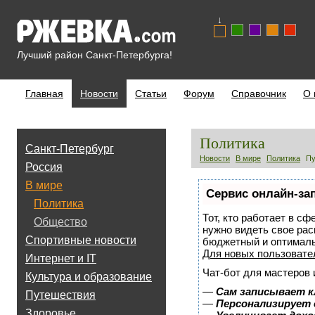
↓
Лучший район Санкт-Петербурга!
Главная
Новости
Статьи
Форум
Справочник
О 
Политика
Санкт-Петербург
Новости
В мире
Политика
Пу
Россия
В мире
Сервис онлайн-за
Политика
Тот, кто работает в сф
Общество
нужно видеть свое рас
Спортивные новости
бюджетный и оптимал
Для новых пользоват
Интернет и IT
Чат-бот для мастеров 
Культура и образование
—
Сам записывает к
Путешествия
—
Персонализирует 
Здоровье