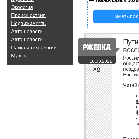
—
Увеличивает дохо
Экология
Происшествия
Начать пол
Недвижимость
Авто-новости
Авто-новости
Пути
Наука и технологии
восс
Музыка
Россий
18.03.2021
общест
поздра
0
Россие
Читайт
п
r
з