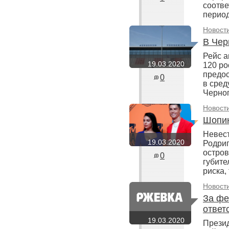
соотве
период
Новост
В Чер
Рейс а
19.03.2020
120 ро
предос
0
в сред
Черног
Новост
Шопин
Невес
19.03.2020
Родриг
остров
0
губите
риска,
Новост
За фе
ответ
19.03.2020
Презид