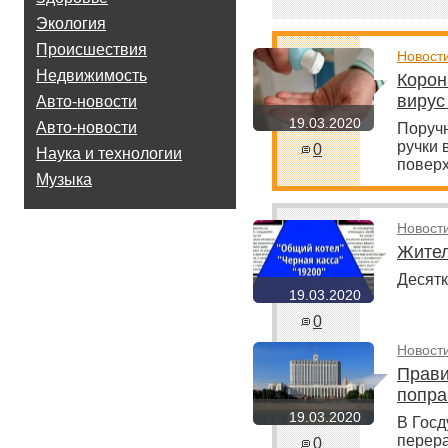
Экология
Происшествия
Новост
Недвижимость
Корон
вирус
Авто-новости
19.03.2020
Авто-новости
Поручн
ручки 
0
Наука и технологии
поверх
Музыка
Новост
Жител
Десят
19.03.2020
0
Новост
Прави
попра
19.03.2020
В Госд
перера
0