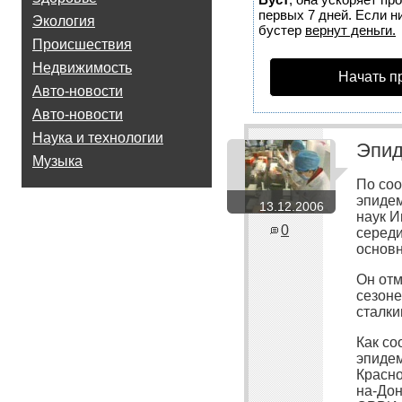
первых 7 дней. Если ни
Экология
бустер
вернут деньги.
Происшествия
Недвижимость
Начать п
Авто-новости
Авто-новости
Наука и технологии
Эпид
Музыка
По со
эпиде
13.12.2006
наук И
0
середи
основн
Он отм
сезоне
сталки
Как со
эпидем
Красно
на-Дон