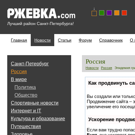
↓
Лучший район Санкт-Петербурга!
Главная
Новости
Статьи
Форум
Справочник
О 
Россия
Санкт-Петербург
Новости
Россия
Эпидемия гри
Россия
В мире
Как продвинуть са
Политика
Общество
Вы создали или только 
Продвижение сайта – э
Спортивные новости
увеличение его посеща
Интернет и IT
Культура и образование
Ускорение продви
Путешествия
Если вам трудно попас
Здоровье
Буст
, она ускоряет пр