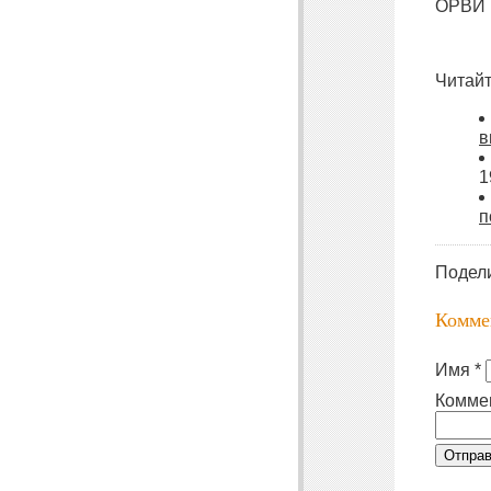
ОРВИ н
Читайт
в
1
п
Подел
Комме
Имя *
Комме
Отправ