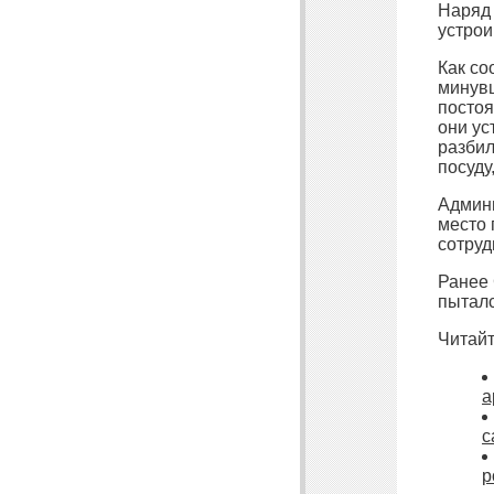
Наряд
устрои
Как со
минувш
постоя
они ус
разбил
посуду
Админи
место 
сотруд
Ранее 
пыталс
Читайт
а
с
р