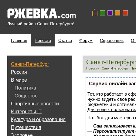
↓
Лучший район Санкт-Петербурга!
Главная
Новости
Статьи
Форум
Справочник
О 
Санкт-Петербург
Санкт-Петербург
Новости
Санкт-Петербург
Пья
Россия
В мире
Сервис онлайн-за
Политика
Тот, кто работает в сф
Общество
нужно видеть свое рас
Спортивные новости
бюджетный и оптимал
Для новых пользоват
Интернет и IT
Чат-бот для мастеров 
Культура и образование
—
Сам записывает к
Путешествия
—
Персонализирует 
Здоровье