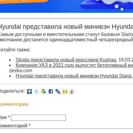
Hyundai представила новый минивэн Hyundai
амым доступными и вместительными станут базовые Staria 
молчанию достанется одиннадцатиместный четырехрядный
итайте также:
Skoda представила новый кроссовер Kushaq
, 18.03
Компания УАЗ в 2021 году выпустит битопливный в
rjevka.com
Hyundai представила новый минивэн Hyundai Staria 
оделиться:
Комментарии
мя *
омментарий *