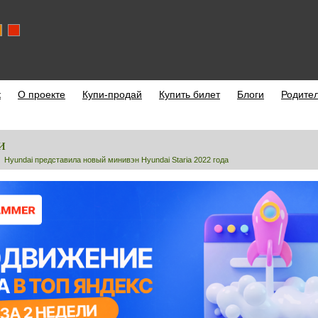
к
О проекте
Купи-продай
Купить билет
Блоги
Родите
и
Hyundai представила новый минивэн Hyundai Staria 2022 года