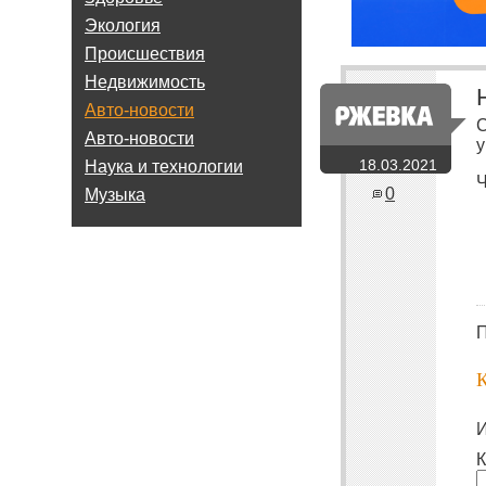
Экология
Происшествия
Недвижимость
Авто-новости
С
Авто-новости
у
18.03.2021
Наука и технологии
Ч
0
Музыка
П
И
К