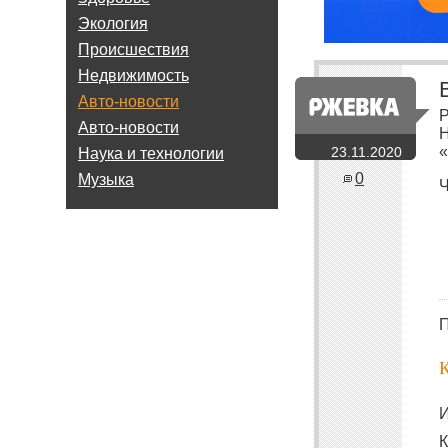
Экология
Происшествия
Недвижимость
Авто-новости
Р
Авто-новости
Н
«
23.11.2020
Наука и технологии
0
Музыка
Ч
П
И
К