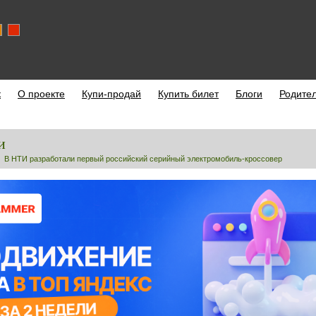
к
О проекте
Купи-продай
Купить билет
Блоги
Родите
и
В НТИ разработали первый российский серийный электромобиль-кроссовер