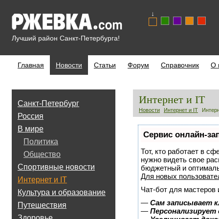
↓
Лучший район Санкт-Петербурга!
Главная
Новости
Статьи
Форум
Справочник
О 
Интернет и IT
Санкт-Петербург
Новости
Интернет и IT
Интерн
Россия
В мире
Сервис онлайн-за
Политика
Тот, кто работает в сф
Общество
нужно видеть свое рас
Спортивные новости
бюджетный и оптимал
Для новых пользоват
Интернет и IT
Чат-бот для мастеров 
Культура и образование
—
Сам записывает к
Путешествия
—
Персонализирует 
Здоровье