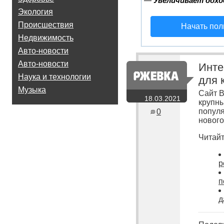
—
Увеличивает дохо
Экология
Происшествия
Начать пол
Недвижимость
Авто-новости
Авто-новости
Инте
Наука и технологии
для 
Музыка
Сайт В
18.03.2021
крупны
популя
0
нового
Читайт
р
п
д