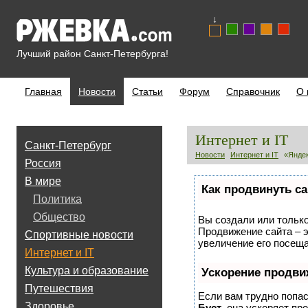
↓
Лучший район Санкт-Петербурга!
Главная
Новости
Статьи
Форум
Справочник
О 
Интернет и IT
Санкт-Петербург
Новости
Интернет и IT
«Яндек
Россия
В мире
Как продвинуть са
Политика
Общество
Вы создали или только 
Продвижение сайта – э
Спортивные новости
увеличение его посеща
Интернет и IT
Культура и образование
Ускорение продви
Путешествия
Если вам трудно попас
Здоровье
Буст
, она ускоряет пр