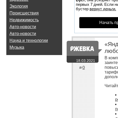
первых 7 дней. Если ни
Экология
бустер
вернут деньги.
Происшествия
Недвижимость
Начать п
Авто-новости
Авто-новости
Наука и технологии
«Янд
Музыка
любо
В комп
18.03.2021
заинте
повыси
0
тарифо
дополн
Читайт
р
п