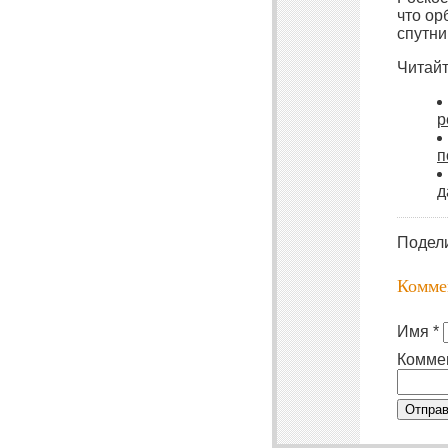
что ор
спутни
Читайт
р
п
д
Подел
Комме
Имя *
Комме
Отправ