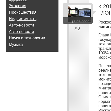
К 20
Экология
ГЛО
Происшествия
Недвижимость
13.05.2009
Роскос
Авто-новости
навиг
0
Авто-новости
Глава 
Наука и технологии
госуда
технол
Музыка
трансп
100% т
морско
По сло
реализ
технол
монито
позици
Минтра
навига
Олимпи
норма
навига
Роскос