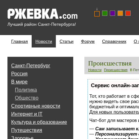
↓
Лучший район Санкт-Петербурга!
Главная
Новости
Статьи
Форум
Справочник
О 
Происшествия
Санкт-Петербург
Новости
Происшествия
В Пет
Россия
В мире
Сервис онлайн-за
Политика
Тот, кто работает в сф
Общество
нужно видеть свое рас
Спортивные новости
бюджетный и оптимал
Для новых пользоват
Интернет и IT
Чат-бот для мастеров 
Культура и образование
—
Сам записывает к
Путешествия
—
Персонализирует 
Здоровье