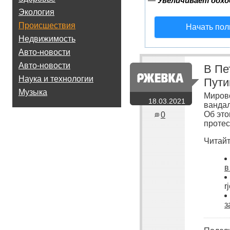
—
Увеличивает дохо
Экология
Происшествия
Начать пол
Недвижимость
Авто-новости
Авто-новости
В Пе
Наука и технологии
Пути
Музыка
Мирово
18.03.2021
вандал
Об это
0
протес
Читайт
в
r
з