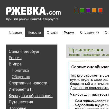
↓
Лучший район Санкт-Петербурга!
Главная
Новости
Статьи
Форум
Справочник
О 
Происшествия
Санкт-Петербург
Новости
Происшествия
Из ур
Россия
В мире
Сервис онлайн-за
Политика
Тот, кто работает в сф
Общество
нужно видеть свое рас
Спортивные новости
бюджетный и оптимал
Для новых пользоват
Интернет и IT
Чат-бот для мастеров 
Культура и образование
—
Сам записывает к
Путешествия
—
Персонализирует 
Здоровье