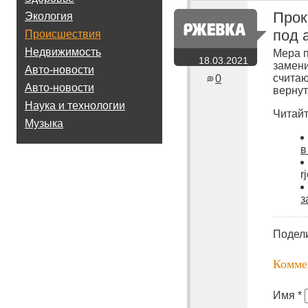
Прок
Экология
под 
Происшествия
Недвижимость
Мера 
18.03.2021
замени
Авто-новости
считаю
0
Авто-новости
вернут
Наука и технологии
Читайт
Музыка
в
r
з
Подел
Комме
Имя *