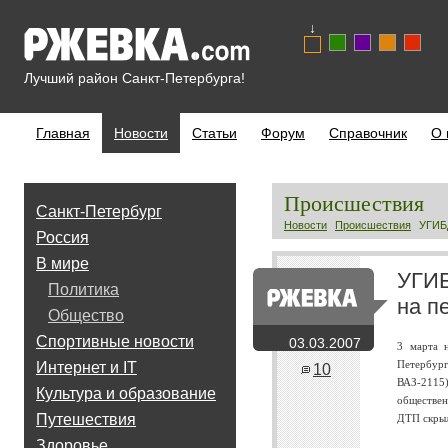
↓
Лучший район Санкт-Петербурга!
Главная
Новости
Статьи
Форум
Справочник
О 
Происшествия
Санкт-Петербург
Новости
Происшествия
УГИБ
Россия
В мире
УГИБ
Политика
на п
Общество
Спортивные новости
03.03.2007
3 марта 
Петербур
Интернет и IT
10
ВАЗ-2115
Культура и образование
обществен
Путешествия
ДТП скрыл
Здоровье