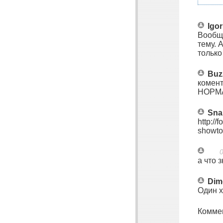
Igor
Вообще
тему. 
только
Buz
комент
НОРМ
Sna
http://
showto
0
а что 
Dim
Один х
Комме