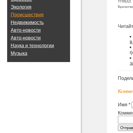
УГИБДД п
Экология
Красногва
Происшествия
Недвижимость
Читайт
Авто-новости
Авто-новости
в
Наука и технологии
r
Музыка
з
Подел
Комме
Имя *
Комме
Отправ