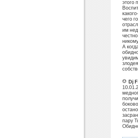
этого 
Воспит
какого
чего г
отрасл
им нед
честно
никому
А когд
обидно
увидим
злодея
собств
Dj 
10.01.
медног
получи
боково
остано
засран
пару Т
Обидно