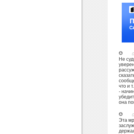
0
Не суд
уверен
рассуж
сказат
сообще
что и 
- начи
убедит
она по
0
Эта мр
заслуж
держал