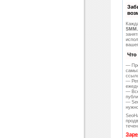
Заб
воз
Кажда
SMM.
занят
испол
вашег
Что
— Про
самых
ссыло
— Рег
ежедн
— Все
публи
— Seo
нужно
SeoH
продв
течен
Заре