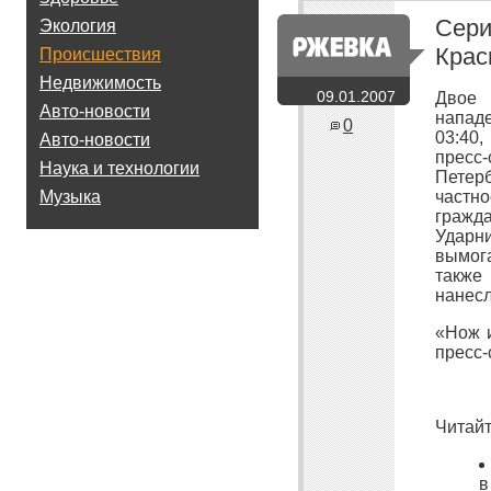
Сери
Экология
Крас
Происшествия
Недвижимость
09.01.2007
Двое 
Авто-новости
нападе
0
03:40
Авто-новости
пресс
Наука и технологии
Петер
частн
Музыка
гражда
Ударн
вымог
также
нанес
«Нож и
пресс-
Читайт
в