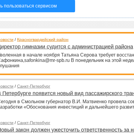
ь пользоваться сервисом
овости
/
Красногвардейский район
Директор гимназии судится с администрацией района
воленная в начале ноября Татьяна Серова требует восстан
афонкина,safonkina@mr-spb.ru В понедельник на этой неде
слушания
овости
/
Санкт-Петербург
В Петербурге появится новый вид пассажирского тра
егодня в Смольном губернатор В.И. Матвиенко провела со
азработки «Обоснования инвестиций и дальнейшего развит
овости
/
Санкт-Петербург
Новый закон должен ужесточить ответственность за