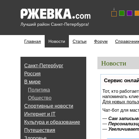
↓
Лучший район Санкт-Петербурга!
Главная
Новости
Статьи
Форум
Справочни
Новости
Санкт-Петербург
Россия
Сервис онлай
В мире
Политика
Тот, кто работае
напоминать клие
Общество
Для новых поль
Спортивные новости
Чат-бот для мас
Интернет и IT
—
Сам записыв
Культура и образование
—
Персонализи
—
Увеличивает
Путешествия
Здоровье