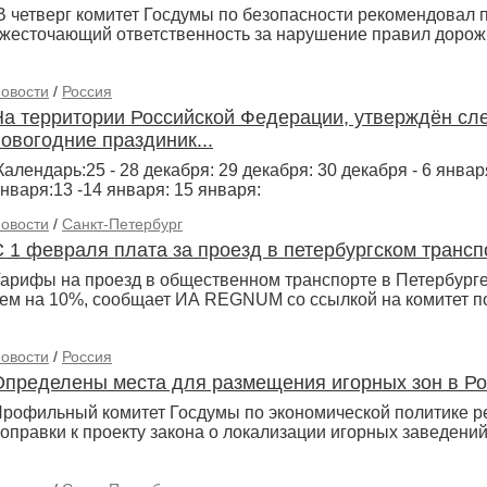
 четверг комитет Госдумы по безопасности рекомендовал п
жесточающий ответственность за нарушение правил дорож
овости
/
Россия
На территории Российской Федерации, утверждён сл
овогодние праздиник...
алендарь:25 - 28 декабря: 29 декабря: 30 декабря - 6 января
нваря:13 -14 января: 15 января:
овости
/
Санкт-Петербург
С 1 февраля плата за проезд в петербургском трансп
арифы на проезд в общественном транспорте в Петербурге 
ем на 10%, сообщает ИА REGNUM со ссылкой на комитет по
овости
/
Россия
Определены места для размещения игорных зон в Ро
рофильный комитет Госдумы по экономической политике р
оправки к проекту закона о локализации игорных заведени