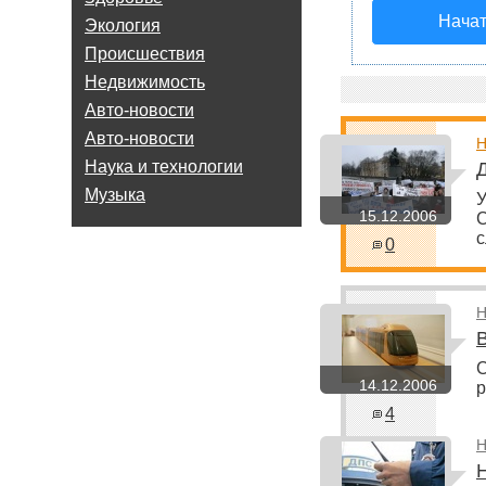
Начат
Экология
Происшествия
Недвижимость
Авто-новости
Авто-новости
Н
Наука и технологии
Музыка
У
15.12.2006
С
0
Н
С
14.12.2006
р
4
Н