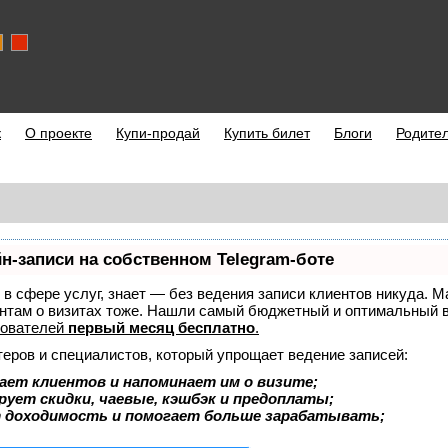
к
О проекте
Купи-продай
Купить билет
Блоги
Родите
н-записи на собственном Telegram-боте
т в сфере услуг, знает — без ведения записи клиентов никуда. М
нтам о визитах тоже. Нашли самый бюджетный и оптимальный 
зователей
первый месяц бесплатно
.
теров и специалистов, который упрощает ведение записей:
ает клиентов и напоминает им о визите;
рует скидки, чаевые, кэшбэк и предоплаты;
 доходимость и помогает больше зарабатывать;