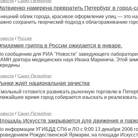
овости
/
Санкт-Петербург
Матвиенко намерена превратить Петербург в город-с
нешний облик города, красивое оформление улиц — это на
ажно сохранить творческий подход к облагораживанию горо
овости
/
Россия
Эпидемия гриппа в России ожидается в январе.
о сообщению для РИА "Новости" заведующего лаборатори
АМН доктора медицинских наук Ивана Маринича. Этой зимо
середины
овости
/
Санкт-Петербург
Рынки ждет национальная зачистка
мольный готовится развивать рыночную торговлю в Петерб
лижайшее время город собирается изыскать и реализовать н
овости
/
Санкт-Петербург
Площадь Искусств закрывается для движения и парк
о информации УГИБДД СПб и ЛО с 9:00 13 декабря 2006 года
роведением Рождественской Ярмарки, на площади Искусст