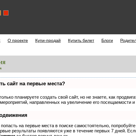
к
О проекте
Купи-продай
Купить билет
Блоги
Родите
ия
я
ть сайт на первые места?
олько планируете создать свой сайт, но не знаете, как продвиг
мероприятий, направленных на увеличение его посещаемости и 
родвижения
 попасть на первые места в поиске самостоятельно, попробуйт
ервые результаты появляются уже в течение первых 7 дней. Если
Hammer
за бустер
вернут деньги.