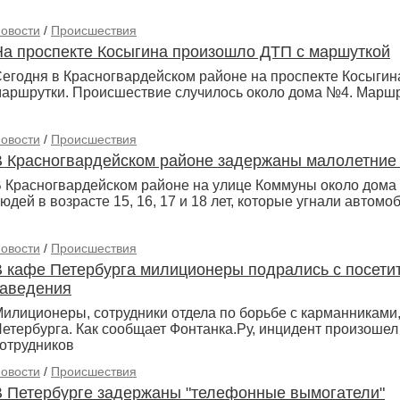
овости
/
Происшествия
На проспекте Косыгина произошло ДТП с маршуткой
егодня в Красногвардейском районе на проспекте Косыгин
аршрутки. Происшествие случилось около дома №4. Маршр
овости
/
Происшествия
В Красногвардейском районе задержаны малолетние
 Красногвардейском районе на улице Коммуны около дома 
юдей в возрасте 15, 16, 17 и 18 лет, которые угнали автом
овости
/
Происшествия
В кафе Петербурга милиционеры подрались с посетит
заведения
илиционеры, сотрудники отдела по борьбе с карманниками,
етербурга. Как сообщает Фонтанка.Ру, инцидент произошел
отрудников
овости
/
Происшествия
В Петербурге задержаны "телефонные вымогатели"