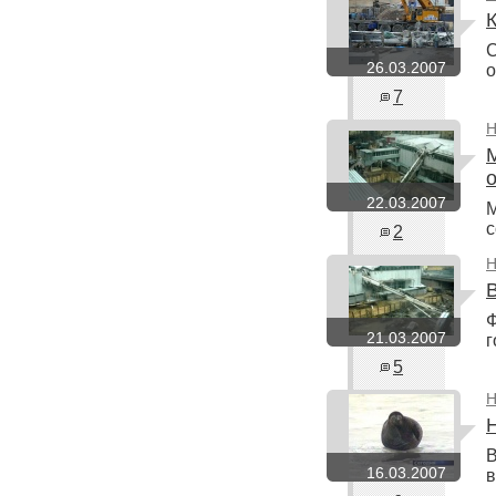
С
26.03.2007
о
7
Н
22.03.2007
М
с
2
Н
Ф
21.03.2007
г
5
Н
В
16.03.2007
в