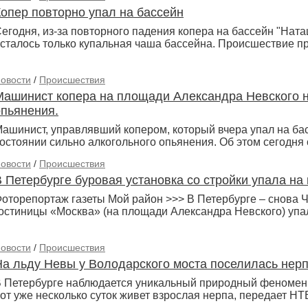
Копер повторно упал на бассейн
егодня, из-за повторного падения копера на бассейн "Нат
сталось только купальная чаша бассейна. Происшествие п
овости
/
Происшествия
Машинист копера на площади Александра Невского н
опьянения.
ашинист, управлявший копером, который вчера упал на ба
остоянии сильно алкогольного опьянения. Об этом сегодн
овости
/
Происшествия
В Петербурге буровая установка со стройки упала на
оторепортаж газеты Мой район >>> В Петербурге – снова Ч
остиницы «Москва» (на площади Александра Невского) упа
овости
/
Происшествия
На льду Невы у Володарского моста поселилась нер
 Петербурге наблюдается уникальный природный феномен.
от уже несколько суток живет взрослая нерпа, передает Н