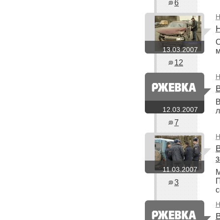
6
Н
С
13.03.2007
м
12
Н
В
12.03.2007
л
7
Н
11.03.2007
М
П
3
с
Н