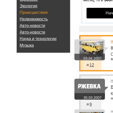
Экология
Происшествия
Нач
Недвижимость
Авто-новости
Авто-новости
Наука и технологии
Н
Музыка
С
03.04.2007
м
12
Н
К
30.03.2007
н
9
Н