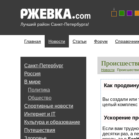
↓
Лучший район Санкт-Петербурга!
Главная
Новости
Статьи
Форум
Справочни
Происшеств
Санкт-Петербург
Новости
Происшестви
Россия
В мире
Как продвину
Политика
Общество
Вы создали или т
целый комплекс 
Спортивные новости
Интернет и IT
Ускорение п
Культура и образование
Если вам трудно
Путешествия
десятки раз, а п
Здоровье
месяц, то в
Seo