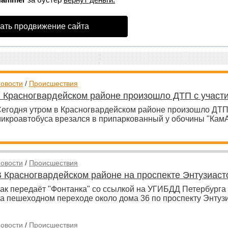
ать продвижение сайта
овости
/
Происшествия
в Красногвардейском районе произошло ДТП с участ
егодня утром в Красногвардейском районе произошло ДТП
икроавтобуса врезался в припаркованный у обочины "КамАЗ
овости
/
Происшествия
В Красногвардейском районе на проспекте Энтузиас
ак передаёт "Фонтанка" со ссылкой на УГИБДД Петербурга
а пешеходном переходе около дома 36 по проспекту Энтуз
овости
/
Происшествия