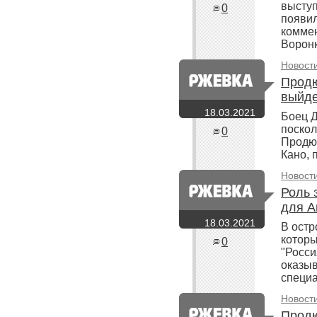
выступ
0
появил
коммен
Воронк
Новост
Продю
выйде
18.03.2021
Боец Д
поскол
0
Продюс
Кано, 
Новост
Роль 
для А
18.03.2021
В остр
которы
0
"Росси
оказыв
специа
Новост
Продю