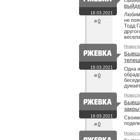
выйде
18.03.2021
Любим
не поя
0
Тодд Г
другог
весело
Новост
Бывша
телеш
18.03.2021
Одна и
обрадо
0
беседе
думает
Новост
Бывша
закры
18.03.2021
Своими
подели
0
Новост