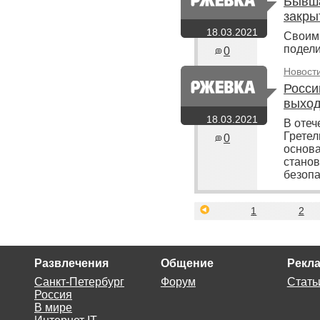
Бывша
закры
18.03.2021
Своими
подели
0
Новост
Росси
выход
18.03.2021
В отеч
Гретел
0
основа
станов
безопа
<
1
2
Развлечения
Общение
Рекла
Санкт-Петербург
Форум
Стать
Россия
В мире