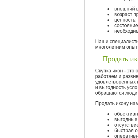
внешний в
возраст п
ценность;
состояние
необходим
Наши специалисты
многолетним опыт
Продать ик
Скупка икон
- это 
работаем и развив
удовлетворенных 
и выгодность усло
обращаются люди 
Продать икону нам
объективн
выгодные 
отсутстви
быстрая о
оперативн