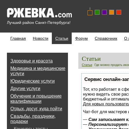
↓
Лучший район Санкт-Петербурга!
Главная
Новости
Статьи
Форум
Справочник
О 
Статьи
Здоровье и красота
Статьи
Где можно продать ико
Медицина и медицинские
услуги
Сервис онлайн-за
Юридические услуги
Другие услуги
Тот, кто работает в сф
нужно видеть свое рас
Обучение и повышение
бюджетный и оптимал
квалификации
Для новых пользоват
Отдых, досуг, куда пойти
Чат-бот для мастеров 
Свадьбы, праздники,
—
Сам записывает к
подарки
—
Персонализирует 
Конкурсы,тосты,