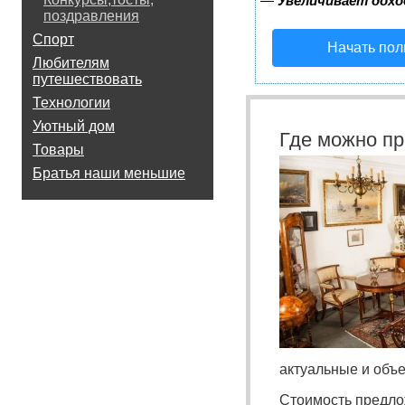
—
Увеличивает дохо
поздравления
Спорт
Начать пол
Любителям
путешествовать
Технологии
Уютный дом
Где можно пр
Товары
Братья наши меньшие
актуальные и объ
Стоимость предло