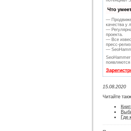
Что умее
— Продвижен
качества у 
— Регулярна
проекта.
— Все извес
пресс-релиз
— SeoHammer
SeoHammer 
появляются 
Зарегистр
15.08.2020
Читайте такж
Книг
Выби
Где 