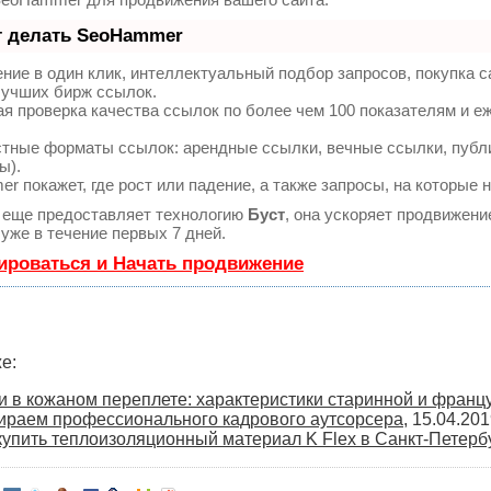
т делать SeoHammer
ие в один клик, интеллектуальный подбор запросов, покупка 
лучших бирж ссылок.
я проверка качества ссылок по более чем 100 показателям и е
тные форматы ссылок: арендные ссылки, вечные ссылки, публик
ы).
 покажет, где рост или падение, а также запросы, на которые 
еще предоставляет технологию
Буст
, она ускоряет продвижени
уже в течение первых 7 дней.
ироваться и Начать продвижение
е:
и в кожаном переплете: характеристики старинной и франц
раем профессионального кадрового аутсорсера
, 15.04.20
купить теплоизоляционный материал K Flex в Санкт-Петерб