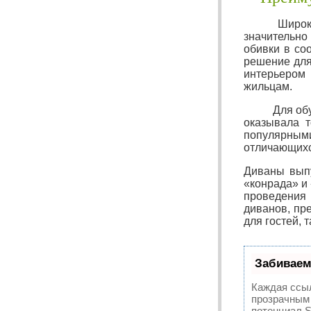
Широкий асс
значительно
обивки в со
решение для
интерьером 
жильцам.
Для обустро
оказывала т
популярным
отличающихся
Диваны выпу
«конрада» и
проведения 
диванов, пр
для гостей, 
Забиваем
Каждая ссыл
прозрачным 
потенциал 