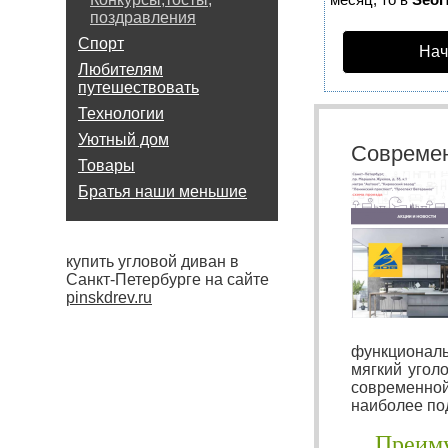
поздравления
Спорт
Нач
Любителям
путешествовать
Технологии
Уютный дом
Современ
Товары
Братья наши меньшие
купить угловой диван в
Санкт-Петербурге на сайте
pinskdrev.ru
функциональ
мягкий угол
современно
наиболее по
Преим