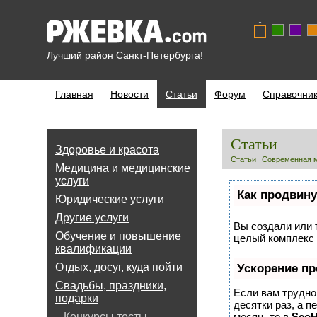
↓
Лучший район Санкт-Петербурга!
Главная
Новости
Статьи
Форум
Справочни
Статьи
Здоровье и красота
Статьи
Современная м
Медицина и медицинские
услуги
Как продвину
Юридические услуги
Другие услуги
Вы создали или т
Обучение и повышение
целый комплекс 
квалификации
Отдых, досуг, куда пойти
Ускорение п
Свадьбы, праздники,
Если вам трудно
подарки
десятки раз, а п
Конкурсы,тосты,
месяц, то в
Seo