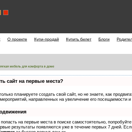
к
О проекте
Купи-продай
Купить билет
Блоги
Родите
ягкая мебель для комфорта в доме
ть сайт на первые места?
олько планируете создать свой сайт, но не знаете, как продвиг
мероприятий, направленных на увеличение его посещаемости и 
родвижения
 попасть на первые места в поиске самостоятельно, попробуйт
ервые результаты появляются уже в течение первых 7 дней. Если
Hammer
за бустер
вернут деньги.