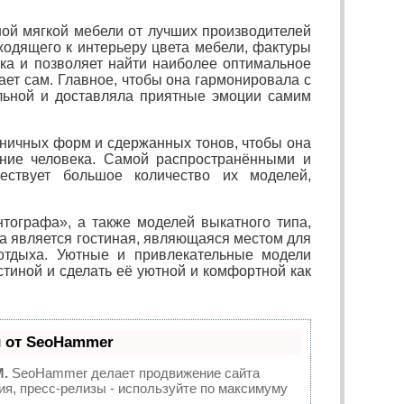
й мягкой мебели от лучших производителей
ходящего к интерьеру цвета мебели, фактуры
ка и позволяет найти наиболее оптимальное
ет сам. Главное, чтобы она гармонировала с
льной и доставляла приятные эмоции самим
ичных форм и сдержанных тонов, чтобы она
яние человека. Самой распространёнными и
ствует большое количество их моделей,
тографа», а также моделей выкатного типа,
а является гостиная, являющаяся местом для
 отдыха. Уютные и привлекательные модели
стиной и сделать её уютной и комфортной как
 от SeoHammer
M.
SeoHammer делает продвижение сайта
ия, пресс-релизы - используйте по максимуму