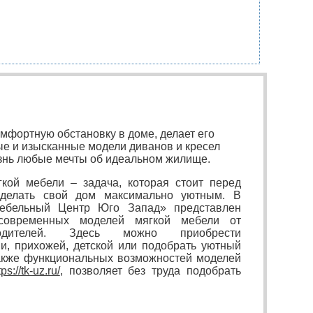
омфортную обстановку в доме, делает его
е и изысканные модели диванов и кресел
знь любые мечты об идеальном жилище.
кой мебели ‒ задача, которая стоит перед
сделать свой дом максимально уютным. В
Мебельный Центр Юго Запад» представлен
современных моделей мягкой мебели от
водителей. Здесь можно приобрести
и, прихожей, детской или подобрать уютный
также функциональных возможностей моделей
tps://tk-uz.ru/
, позволяет без труда подобрать