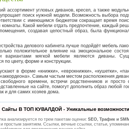
ортимент угловых диванов, кресел, а также модульно
 упрощает поиск нужной модели. Возможность выбора под
ответствии с имеющимся бюджетом сокращает время поис
 комнаты. Какой мебели отдать предпочтение, каждый реша
помещения, создавая целостный образ, была функциона
йства делового кабинета лучше подойдёт мебель лакон
олько положительное влияние на эмоциональное состо
и вариантами мягкой мебели являются диваны. Суще
 по цвету, форме и конструкции.
скают в форме «книжки», «еврокнижки», «кушетки», «пан
 «аккордеона». Самым частым местом расположения диван
свободного времени, встречи родственников и просто
едставленные на сайте, помогут дополнить образ любой го
так и для самих хозяев дома.
 Сайты В ТОП КУВАЛДОЙ - Уникальные возможности
ка анализируется по трем пакетам оценки:
SEO, Трафик и SM
и простым занятием. Ссылки, вечные ссылки, статьи, упоминан
SeoHammer для продвижения вашего сайта.