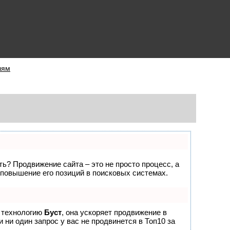
лям
ать? Продвижение сайта – это не просто процесс, а
повышение его позиций в поисковых системах.
е технологию
Буст
, она ускоряет продвижение в
 ни один запрос у вас не продвинется в Топ10 за