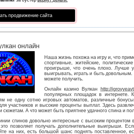
ать продвижение сайта
улкан онлайн
Наша жизнь похожа на игру и, что прим
спортивные, житейские, политические
проигрыше, что очень плохо. Лучше у
выигрывать, играть и быть довольным. 
можете получить.
Онлайн казино Вулкан
http://igrovyea
популярных площадок в интернете. 
ям не одну сотню игровых автоматов, различные бонусы
для участников и высокие проценты выплат. Здесь развл
 сюжетам. А что может быть приятнее удачного спина и по
нии спинов довольно интересные с высоким процентом в
 это позволяет получать дополнительные выигрыши. Есл
айте на них, есть большой шанс поднять поставленное, ес