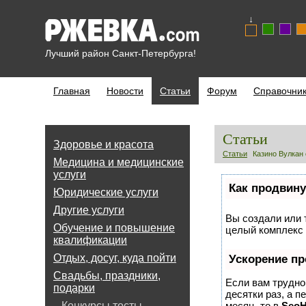
↓
Лучший район Санкт-Петербурга!
Главная
Новости
Статьи
Форум
Справочни
Статьи
Здоровье и красота
Статьи
Казино Вулкан
Медицина и медицинские
услуги
Как продвину
Юридические услуги
Другие услуги
Вы создали или т
Обучение и повышение
целый комплекс 
квалификации
Отдых, досуг, куда пойти
Ускорение п
Свадьбы, праздники,
Если вам трудно
подарки
десятки раз, а п
Конкурсы,тосты,
месяц, то в
Seo