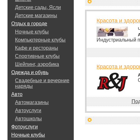
<
Детские сады, Ясли
Детские магазины
Красота и здоро
Отдых в городе
Ночные клубы
Индустриальный п
Компьютерные клубы
Кафе и рестораны
Спортивные клубы
Шейпинг, аэробика
Красота и здоро
Одежда и обувь
Свадебные и вечерние
наряды
Авто
По
Автомагазины
Автоуслуги
Автошколы
<
Фотоуслуги
Ночные клубы