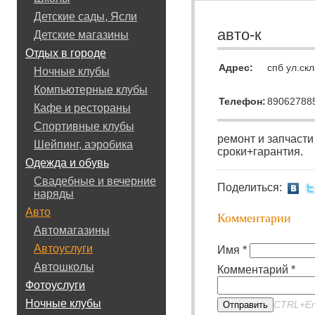
Детские сады, Ясли
авто-к
Детские магазины
Отдых в городе
Адрес:
спб ул.ск
Ночные клубы
Компьютерные клубы
Телефон:
89062788
Кафе и рестораны
Спортивные клубы
ремонт и запчасти
Шейпинг, аэробика
сроки+гарантия.
Одежда и обувь
Свадебные и вечерние
Поделиться:
наряды
Авто
Комментарии
Автомагазины
Автоуслуги
Имя *
Автошколы
Комментарий *
Фотоуслуги
Ночные клубы
CTRL+En
Отправить