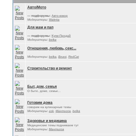
Авто/Мото
— подфорумы:
Авто-юмор
Модераторы:
Waletta
Для мам и пап
— подфорумы:
Kупи-Продай
Модераторы:
belka
Отношения, любовь, секс...
Модераторы:
belka
,
Beast
,
RedCat
Строительство и ремонт
Быт, дом, семья
О быте, доме, семье...
Готовим дома
говорим на кулинарные темы
Модераторы:
ask
,
Мантисса
,
belka
Здоровье и медицина
Медицинские темы поднимаем тут
Модераторы:
Мантисса