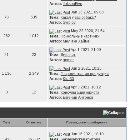
Автор:
JeksonFive
Jan 13 2021, 09:08
78
535
Тема:
Какая у вас собака?
Автор:
Steblov
May 23 2020, 21:54
262
1 012
Тема:
Прикольные картинки
Автор:
Мел ака Хайме
Apr 1 2021, 21:09
21
23
Тема:
Депозит
Автор:
gomer
Jun 2 2021, 10:25
1 136
2 349
Тема:
Госрегистрация продукции
Автор:
Kira33
Apr 3 2021, 10:12
8
12
Тема:
Консультация юриста
Автор:
Евгений Антонов
Тем
Ответов
Последнее сообщение
Jun 16 2021, 18:10
Тема:
Букмекерская контора
1 425
19 632