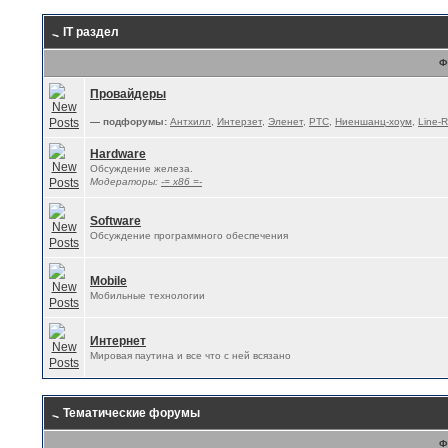
IT раздел
Ф
Провайдеры
— подфорумы:
Антхилл
,
Интерзет
,
Эленет
,
РТС
,
Ниеншанц-хоум
,
Line-R
Hardware
Обсуждение железа.
Модераторы:
-= x86 =-
Software
Обсуждение программного обеспечения
Mobile
Мобильные технологии
Интернет
Мировая паутина и все что с ней всязано
Тематические форумы
Ф