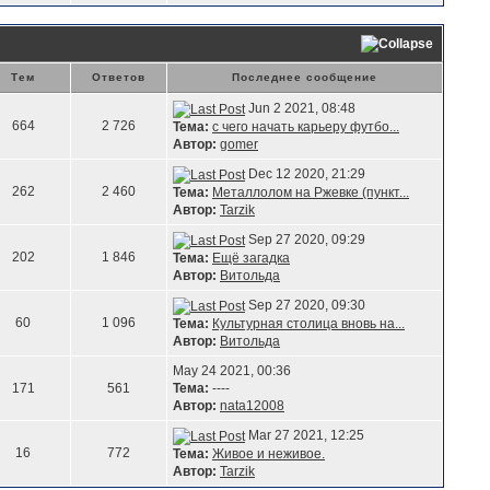
Тем
Ответов
Последнее сообщение
Jun 2 2021, 08:48
664
2 726
Тема:
с чего начать карьеру футбо...
Автор:
gomer
Dec 12 2020, 21:29
262
2 460
Тема:
Металлолом на Ржевке (пункт...
Автор:
Tarzik
Sep 27 2020, 09:29
202
1 846
Тема:
Ещё загадка
Автор:
Витольда
Sep 27 2020, 09:30
60
1 096
Тема:
Культурная столица вновь на...
Автор:
Витольда
May 24 2021, 00:36
171
561
Тема:
----
Автор:
nata12008
Mar 27 2021, 12:25
16
772
Тема:
Живое и неживое.
Автор:
Tarzik