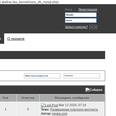
41 файла /ips_kernel/class_db_mysql.php)
Вход
Регистрация
Забыл пароль?
м
О проекте
Тем
Ответов
Последнее сообщение
Mar 12 2020, 07:16
1
0
Тема:
Размещение платного контента
Автор:
rjevka.com