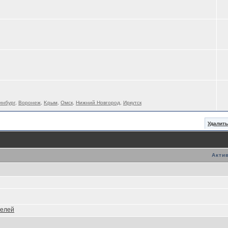
инбург
,
Воронеж
,
Kрым
,
Омск
,
Нижний Новгород
,
Иркутск
Удалит
Акти
телей