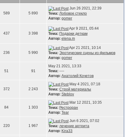
Jun 26 2021, 22:39
589
5 890
Тема:
Лобовое стекло
Автор:
gomer
Apr 9 2021, 05:44
437
3 398
Тема:
Подарки деткам
Автор:
elena.m
Apr 21 2021, 10:14
236
5 990
Тема:
Эротические сцены из фильмов
Автор:
gomer
May 21 2021, 13:33
51
91
Тема:
----
Автор:
Анатолий Кочетов
May 4 2021, 07:18
372
2 243
Тема:
Строй материалы
Автор:
Steblov
Mar 12 2021, 10:35
84
1 303
Тема:
Рестроран
Автор:
Tear
Jun 6 2021, 07:02
220
1 967
Тема:
лечение артрита
Автор:
Kira33