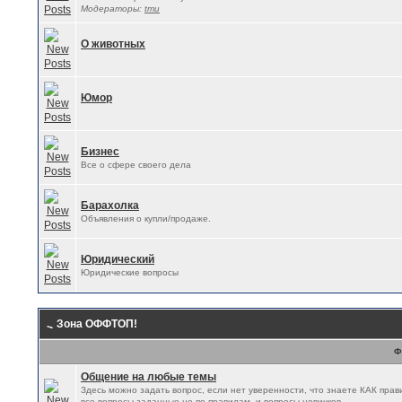
Модераторы:
tmu
О животных
Юмор
Бизнес
Все о сфере своего дела
Барахолка
Объявления о купли/продаже.
Юридический
Юридические вопросы
Зона ОФФТОП!
Ф
Общение на любые темы
Здесь можно задать вопрос, если нет уверенности, что знаете КАК прав
все вопросы заданные не по правилам, и вопросы новичков.