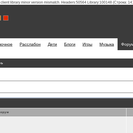
 client library minor version mismatch. Headers:50564 Library:100148 (Строка: 1
вочное
Расслабон
Дети
Блоги
Игры
Музыка
Фору
рь
орум