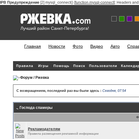
IPB Предупреждение
[2] mysql_connect() [
function.mysql-connect
]: Headers and
Лучший район Санкт-Петербурга!
Главная
Новости
Фото
Видео
Авто
Спра
Правила
Игры
Помощь
Поиск
Пользователи
Календа
Форум / Ржевка
С возвращением, последний раз вы были здесь :
Сегодня, 07:54
Господа спамеры
Ф
Рекламодателям
Правила размещения рекламной информации