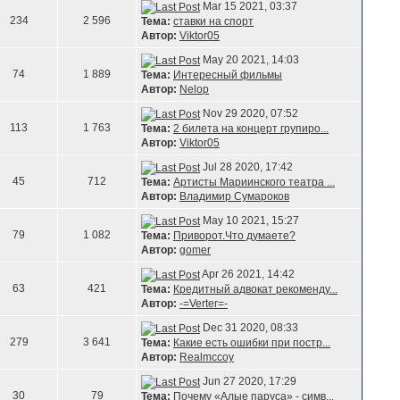
Mar 15 2021, 03:37
234
2 596
Тема:
ставки на спорт
Автор:
Viktor05
May 20 2021, 14:03
74
1 889
Тема:
Интересный фильмы
Автор:
Nelop
Nov 29 2020, 07:52
113
1 763
Тема:
2 билета на концерт групиро...
Автор:
Viktor05
Jul 28 2020, 17:42
45
712
Тема:
Артисты Мариинского театра ...
Автор:
Владимир Сумароков
May 10 2021, 15:27
79
1 082
Тема:
Приворот.Что думаете?
Автор:
gomer
Apr 26 2021, 14:42
63
421
Тема:
Кредитный адвокат рекоменду...
Автор:
-=Verter=-
Dec 31 2020, 08:33
279
3 641
Тема:
Какие есть ошибки при постр...
Автор:
Realmccoy
Jun 27 2020, 17:29
30
79
Тема:
Почему «Алые паруса» - симв...