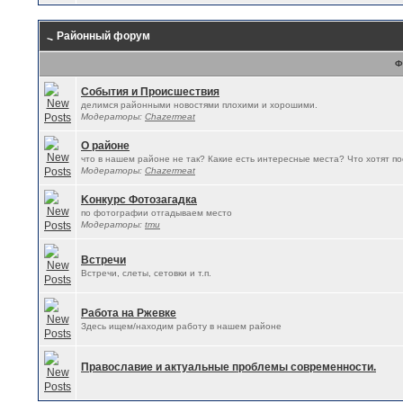
Районный форум
Ф
События и Происшествия
делимся районными новостями плохими и хорошими.
Модераторы:
Chazermeat
О районе
что в нашем районе не так? Какие есть интересные места? Что хотят по
Модераторы:
Chazermeat
Kонкурс Фотозагадка
по фотографии отгадываем место
Модераторы:
tmu
Встречи
Встречи, слеты, сетовки и т.п.
Работа на Ржевке
Здесь ищем/находим работу в нашем районе
Православие и актуальные проблемы современности.