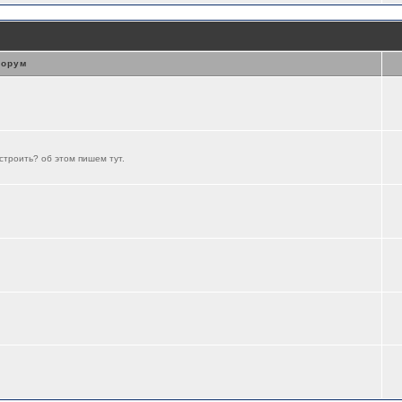
орум
строить? об этом пишем тут.