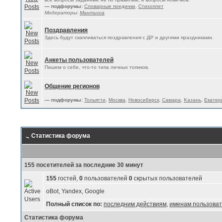
— подфорумы:
Словарные поединки
,
Стихоплет
Модераторы:
Мантисса
Поздравления
Здесь будут скапливаться поздравления с ДР и другими праздниками.
Анкеты пользователей
Пишем о себе, что-то типа личных топиков.
Общение регионов
— подфорумы:
Тольятти
,
Москва
,
Новосибирск
,
Самара
,
Kазань
,
Екатер
Статистика форума
155 посетителей за последние 30 минут
155
гостей,
0
пользователей
0
скрытых пользователей
oBot, Yandex, Google
Полный список по:
последним действиям
,
именам пользова
Статистика форума