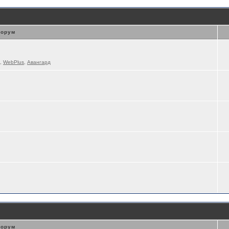
орум
,
WebPlus
,
Авангард
орум