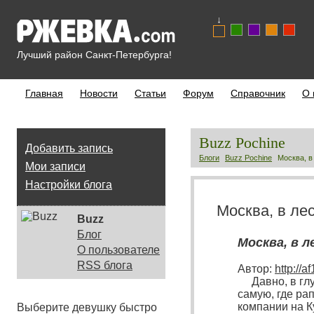
↓
Лучший район Санкт-Петербурга!
Главная
Новости
Статьи
Форум
Справочник
О 
Buzz Pochine
Добавить запись
Блоги
Buzz Pochine
Москва, в
Мои записи
Настройки блога
Москва, в ле
Buzz
Блог
Москва, в 
О пользователе
RSS блога
Автор:
http://a
Давно, в глуб
самую, где ра
компании на К
Выберите девушку быстро