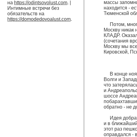
массы запомни
на
https://odintsovolust.com
. |
находится - е
Интимные встречи без
Тюменской об
обязательств на
https://domodedovoalust.com
.
Потом, много 
Москву никак 
КЛАДР. Оказал
(сочетания вр
Москву мы все
Кировской, Пс
В конце ноябр
Волги и Запад
что затерялас
и Андреапольс
шоссе Андреа
побарахтавшис
обратно - не д
Идея добратьс
и в ближайший
этот раз пешк
оправдался - 