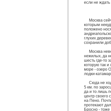
если не ждать р
Москва сейчас
которым некуда
положено нося
андреапольско
глухих дереве
сохранили доб
Москва невели
нежилых, да н
шесть где-то 
которую так и
море - озеро 
лодки-катама
Сюда не ходя
5 км. по зарос
да и то лишь п
центр своего 
на Пено. Почт
протекают дал
Бросно - тоже 