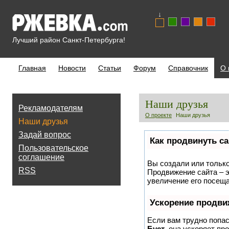
↓
Лучший район Санкт-Петербурга!
Главная
Новости
Статьи
Форум
Справочник
О 
Наши друзья
Рекламодателям
О проекте
Наши друзья
Наши друзья
Задай вопрос
Как продвинуть са
Пользовательское
соглашение
Вы создали или только 
RSS
Продвижение сайта – э
увеличение его посеща
Ускорение продви
Если вам трудно попас
Буст
, она ускоряет пр